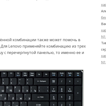
ха
Ал
бе
Ва
ха
N1
лённой комбинации также может помочь в
Ти
 Для Lenovo применяйте комбинацию из трех
се
ишу с перечерпнутой панелью, то именно ее и
ха
N1