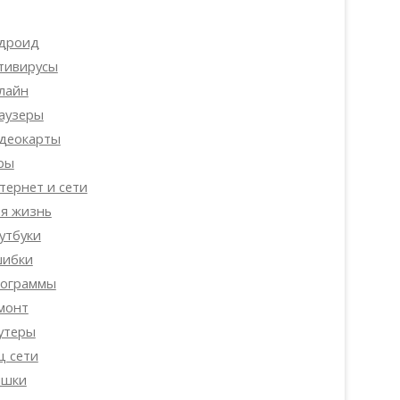
дроид
тивирусы
лайн
аузеры
деокарты
ры
тернет и сети
я жизнь
утбуки
ибки
ограммы
монт
утеры
ц сети
шки