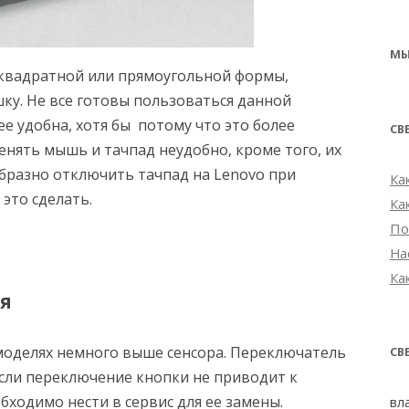
МЫ
е квадратной или прямоугольной формы,
у. Не все готовы пользоваться данной
е удобна, хотя бы потому что это более
СВ
ять мышь и тачпад неудобно, кроме того, их
бразно отключить тачпад на Lenovo при
Ка
это сделать.
Ка
По
На
Ка
ля
моделях немного выше сенсора. Переключатель
СВ
Если переключение кнопки не приводит к
бходимо нести в сервис для ее замены.
вл