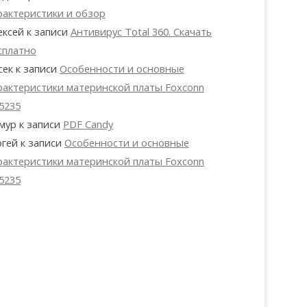
рактеристики и обзор
ексей
к записи
Антивирус Total 360. Скачать
сплатно
сек
к записи
Особенности и основные
рактеристики материнской платы Foxconn
5235
мур
к записи
PDF Candy
ргей
к записи
Особенности и основные
рактеристики материнской платы Foxconn
5235