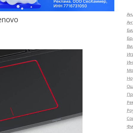
Ан
enovo
Ан
Би
Бр
Ви
Иг
Ин
Мо
Но
Ош
Пр
Ре
Ро
Со
Фи