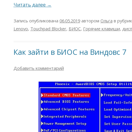
Читать далее
→
Запись опубликована
06.05.2019
автором
Ольга
в рубри
Lenovo
,
Touchpad Blocker
,
БИОС
,
Горячие клавиши
,
дис
Как зайти в БИОС на Виндовс 7
Добавить комментарий