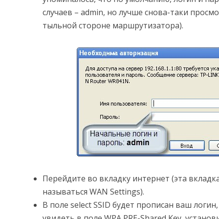
случаев – admin, но лучше снова-таки просм
тыльной стороне маршрутизатора).
Перейдите во вкладку интернет (эта вкладк
называться WAN Settings).
В поле select SSID будет прописан ваш логин
увидеть в поле WPA PRE-Shared Key, установ