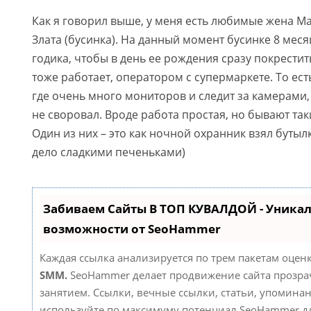
Как я говорил выше, у меня есть любимые жена М
Злата (бусинка). На данный момент бусинке 8 мес
годика, чтобы в день ее рождения сразу покрестить
тоже работает, оператором с супермаркете. То ест
где очень много мониторов и следит за камерами,
не своровал. Вроде работа простая, но бывают т
Один из них – это как ночной охранник взял бутылк
дело сладкими печеньками)
Забиваем Сайты В ТОП КУВАЛДОЙ - Уника
возможности от SeoHammer
Каждая ссылка анализируется по трем пакетам оцен
SMM.
SeoHammer делает продвижение сайта прозр
занятием. Ссылки, вечные ссылки, статьи, упоминан
используйте по максимуму потенциал SeoHammer д