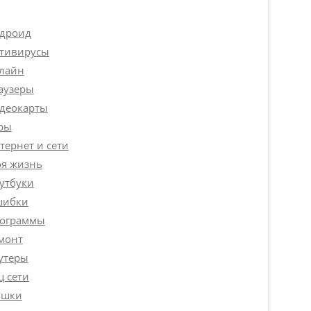
дроид
тивирусы
лайн
аузеры
деокарты
ры
тернет и сети
я жизнь
утбуки
ибки
ограммы
монт
утеры
ц сети
шки