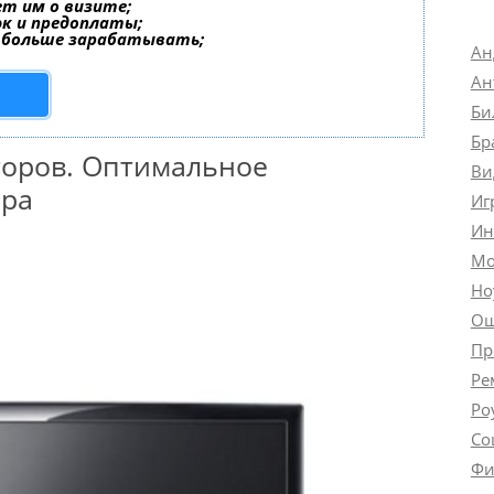
т им о визите;
эк и предоплаты;
 больше зарабатывать;
Ан
Ан
Би
Бр
торов. Оптимальное
Ви
ора
Иг
Ин
Мо
Но
Ош
Пр
Ре
Ро
Со
Фи