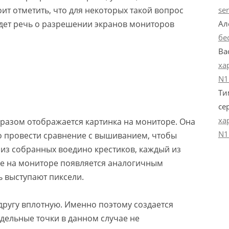
se
ит отметить, что для некоторых такой вопрос
Ал
йдет речь о разрешении экранов мониторов
бе
Ва
ха
N1
Ти
се
ха
бразом отображается картинка на мониторе. Она
N1
но провести сравнение с вышиванием, чтобы
 из собранных воедино крестиков, каждый из
е на мониторе появляется аналогичным
ь выступают пиксели.
другу вплотную. Именно поэтому создается
дельные точки в данном случае не