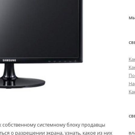
МЫ
СВ
Ка
Ка
По
На
Ка
СВ
к собственному системному блоку продавцы
вл
ься о разрешении экрана, узнать, какое из них