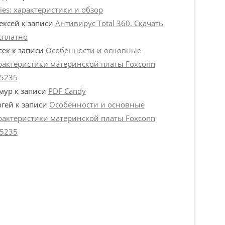
ries: характеристики и обзор
ексей
к записи
Антивирус Total 360. Скачать
сплатно
сек
к записи
Особенности и основные
рактеристики материнской платы Foxconn
5235
мур
к записи
PDF Candy
ргей
к записи
Особенности и основные
рактеристики материнской платы Foxconn
5235