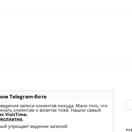
Перейти к содержимому
ном Telegram-боте
На
ез ведения записи клиентов никуда. Мало того, что
минать клиентам о визитах тоже. Нашли самый
с VisitTime.
бесплатно
.
орый упрощает ведение записей:
РУ