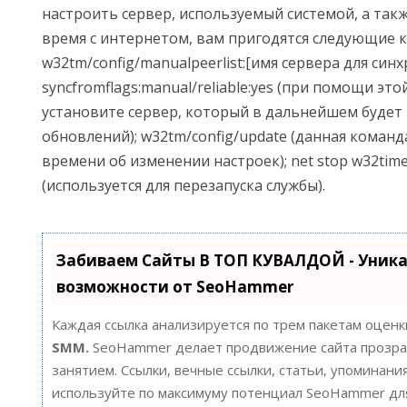
настроить сервер, используемый системой, а так
время с интернетом, вам пригодятся следующие 
w32tm/config/manualpeerlist:[имя сервера для син
syncfromflags:manual/reliable:yes (при помощи эт
установите сервер, который в дальнейшем будет 
обновлений); w32tm/config/update (данная коман
времени об изменении настроек); net stop w32time
(используется для перезапуска службы).
Забиваем Сайты В ТОП КУВАЛДОЙ - Уник
возможности от SeoHammer
Каждая ссылка анализируется по трем пакетам оценк
SMM.
SeoHammer делает продвижение сайта прозра
занятием. Ссылки, вечные ссылки, статьи, упоминания
используйте по максимуму потенциал SeoHammer д