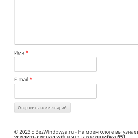
Имя
*
E-mail
*
© 2023 :: BezWindowsa.ru - На моем блоге вы узнае
усилить сигнал wifi
и что такое
ошибка 651
.