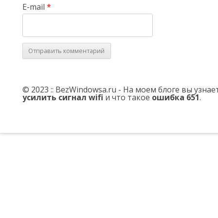
E-mail
*
© 2023 :: BezWindowsa.ru - На моем блоге вы узна
усилить сигнал wifi
и что такое
ошибка 651
.