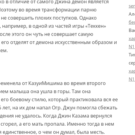
ко в отличие от самого Джина демон является
se
Поэтому во время трансформации парню
Ал
 не совершить плохих поступков. Однако
бе
к, например, в одной из частей игры «Теккен»
Ва
осле этого он чуть не совершает самую
ха
 его отделят от демона искусственным образом и
N1
жем.
Ти
се
ха
N1
еременела от КазуиМишима во время второго
ием малыша она ушла в горы. Там она
его боевому стилю, который практиковала вся ее
 лет, на их дом напал Огр. Джун помогла сбежать
адения не удалось. Когда Джин Казама вернулся
 сгорел, а его мать пропала. Именно тогда в нем
 единственное, о чем он думал, была месть.