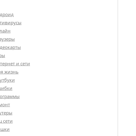
дроид
тивирусы
лайн
аузеры
деокарты
ры
тернет и сети
я жизнь
утбуки
ибки
ограммы
монт
утеры
ц сети
шки