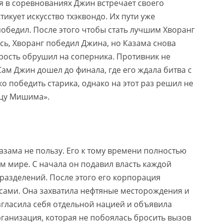
я в соревнованиях Джин встречает своего
икует искусство тхэквондо. Их пути уже
победил. После этого чтобы стать лучшим Хворанг
ось, Хворанг победил Джина, но Казама снова
рость обрушил на соперника. Противник не
Сам Джин дошел до финала, где его ждала битва с
 победить старика, однако на этот раз решил не
ацу Мишима».
зама не пользу. Его к тому времени полностью
ем мире. С начала он подавил власть каждой
разделений. После этого его корпорация
сами. Она захватила нефтяные месторождения и
згласила себя отдельной нацией и объявила
рганизация, которая не побоялась бросить вызов