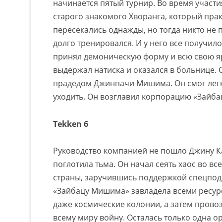
начинается пятый турнир. Во время участи
старого знакомого Хворанга, который практ
пересекались однажды, но тогда никто не 
долго тренировался. И у него все получил
принял демоническую форму и всю свою я
выдержал натиска и оказался в больнице. 
прадедом Джинпачи Мишима. Он смог легко
уходить. Он возглавил корпорацию «Зайб
Tekken 6
Руководство компанией не пошло Джину Ка
поглотила тьма. Он начал сеять хаос во вс
страны, заручившись поддержкой спецпод
«Зайбацу Мишима» завладела всеми ресур
даже космические колонии, а затем прово
всему миру войну. Осталась только одна о