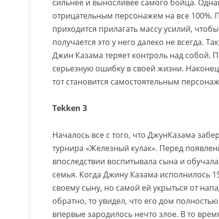
сильнее и выносливее самого бойца. Одна
отрицательным персонажем на все 100%. 
приходится прилагать массу усилий, чтобы
получается это у него далеко не всегда. Та
Джин Казама теряет контроль над собой. П
серьезную ошибку в своей жизни. Наконец
тот становится самостоятельным персона
Tekken 3
Началось все с того, что ДжунКазама заб
турнира «Железный кулак». Перед появлен
впоследствии воспитывала сына и обучала 
семья. Когда Джину Казама исполнилось 15
своему сыну, но самой ей укрыться от нап
обратно, то увидел, что его дом полностью
впервые зародилось нечто злое. В то время