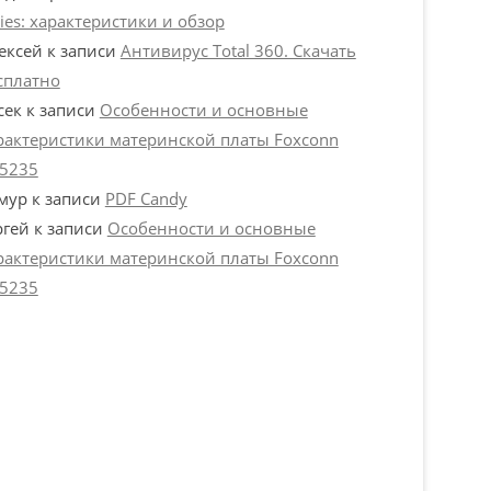
ries: характеристики и обзор
ексей
к записи
Антивирус Total 360. Скачать
сплатно
сек
к записи
Особенности и основные
рактеристики материнской платы Foxconn
5235
мур
к записи
PDF Candy
ргей
к записи
Особенности и основные
рактеристики материнской платы Foxconn
5235