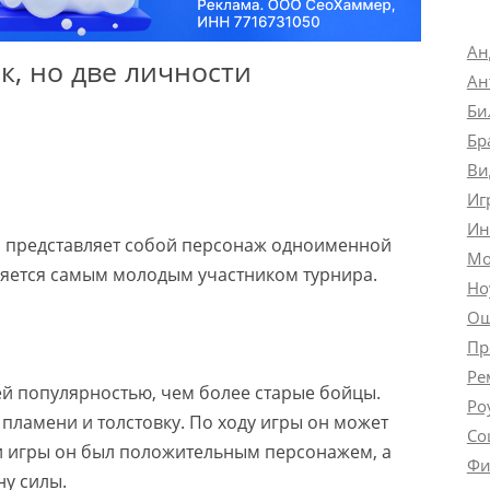
Ан
к, но две личности
Ан
Би
Бр
Ви
Иг
Ин
ый представляет собой персонаж одноименной
Мо
ляется самым молодым участником турнира.
Но
Ош
Пр
Ре
й популярностью, чем более старые бойцы.
Ро
пламени и толстовку. По ходу игры он может
Со
ти игры он был положительным персонажем, а
Фи
ну силы.