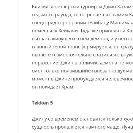
Близился четвертый турнир, и Джин Казама
седьмого раунда, то встречается с самим 
спецотряд корпорации «Зайбацу Мишима».
поместье к Хейкачи. Туда же приводят и К
вызвать живущего в нем демона, и у него э
главный герой трансформируется, он сразу
пытается самостоятельно сразиться с внуко
поражение. Джин в обличие демона не мож
смог только появившийся внезапно дух мат
момент в Джине пробуждается человечност
он покидает Храм.
Tekken 5
Джину со временем становится только хуж
сущность проявляется намного чаще. Лучш