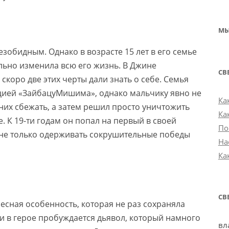
МЫ
зобидным. Однако в возрасте 15 лет в его семье
льно изменила всю его жизнь. В Джине
СВ
скоро две этих черты дали знать о себе. Семья
цией «ЗайбацуМишима», однако мальчику явно не
Ка
 них сбежать, а затем решил просто уничтожить
Ка
те. К 19-ти годам он попал на первый в своей
По
 не только одерживать сокрушительные победы
На
Ка
СВ
есная особенность, которая не раз сохраняла
ти в герое пробуждается дьявол, который намного
вл