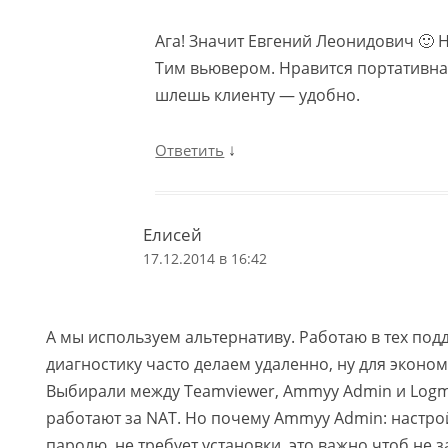
Ага! Значит Евгений Леонидович 🙂 
Тим вьювером. Нравится портативна
шлешь клиенту — удобно.
↓
Ответить
Елисей
17.12.2014 в 16:42
А мы используем альтернативу. Работаю в тех по
диагностику часто делаем удаленно, ну для эконо
Выбирали между Teamviewer, Ammyy Admin и Logme
работают за NAT. Но почему Ammyy Admin: настро
паролю, не требует установки, это важно чтоб не 