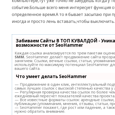
компьютере,тут уже точно не забудешь когда у т
событие.Больше всего меня интересует функция 
определенное время.А то я бывает засыпаю при 
иногда и просто лень вставать,чтобы выключить.
Забиваем Сайты В ТОП КУВАЛДОЙ - Уник
возможности от SeoHammer
Каждая ссылка анализируется по трем пакетам оценк
SMM.
SeoHammer делает продвижение сайта прозра
занятием. Ссылки, вечные ссылки, статьи, упоминания
используйте по максимуму потенциал SeoHammer д
вашего сайта.
Что умеет делать SeoHammer
— Продвижение в один клик, интеллектуальный подб
самых лучших ссылок с высокой степенью качества у
— Регулярная проверка качества ссылок по более че
ежедневный пересчет показателей качества проекта
— Все известные форматы ссылок: арендные ссылки,
публикации (упоминания, мнения, отзывы, статьи, пр
— SeoHammer покажет, где рост или падение, а такж
нужно обратить внимание.