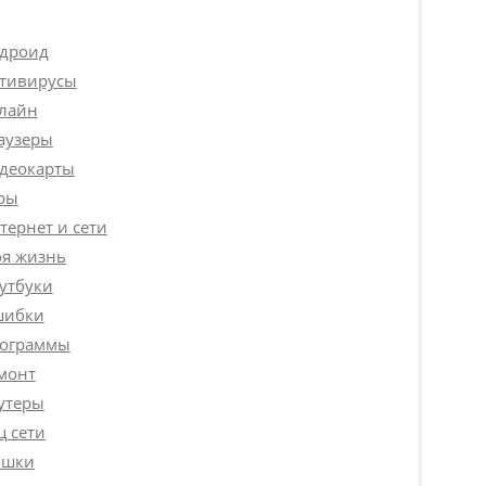
дроид
тивирусы
лайн
аузеры
деокарты
ры
тернет и сети
я жизнь
утбуки
ибки
ограммы
монт
утеры
ц сети
шки