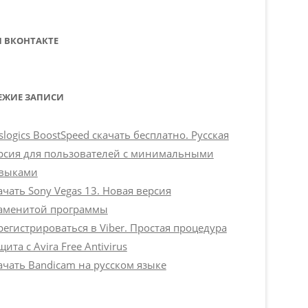
 ВКОНТАКТЕ
ЕЖИЕ ЗАПИСИ
slogics BoostSpeed скачать бесплатно. Русская
рсия для пользователей с минимальными
выками
ачать Sony Vegas 13. Новая версия
аменитой программы
регистрироваться в Viber. Простая процедура
щита с Avira Free Antivirus
ачать Bandicam на русском языке