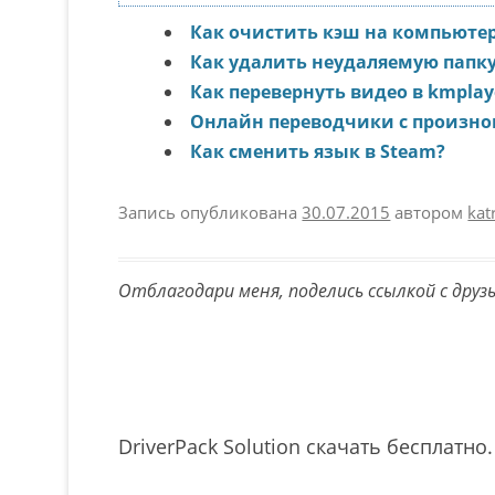
Как очистить кэш на компьюте
Как удалить неудаляемую папк
Как перевернуть видео в kmplay
Онлайн переводчики с произн
Как сменить язык в Steam?
Запись опубликована
30.07.2015
автором
kat
Отблагодари меня, поделись ссылкой с друз
Навигация по записям
DriverPack Solution скачать бесплатн