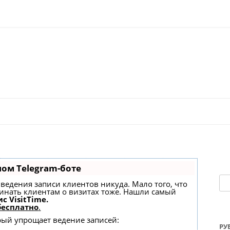
Перейти к содержимому
ном Telegram-боте
На
ез ведения записи клиентов никуда. Мало того, что
минать клиентам о визитах тоже. Нашли самый
с VisitTime.
бесплатно
.
орый упрощает ведение записей:
РУ