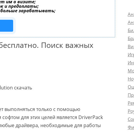
т им о визите;
эк и предоплаты;
 больше зарабатывать;
Ан
Ан
Би
Бр
ь бесплатно. Поиск важных
Ви
Иг
Ин
Мо
Но
Ош
Пр
Ре
ет выполняться только с помощью
Ро
офтом для этих целей является DriverPack
Со
 любые драйвера, необходимые для работы
Фи