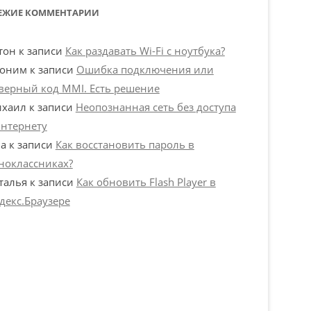
ЕЖИЕ КОММЕНТАРИИ
тон
к записи
Как раздавать Wi-Fi с ноутбука?
оним
к записи
Ошибка подключения или
верный код MMI. Есть решение
хаил
к записи
Неопознанная сеть без доступа
интернету
na
к записи
Как восстановить пароль в
ноклассниках?
талья
к записи
Как обновить Flash Player в
декс.Браузере