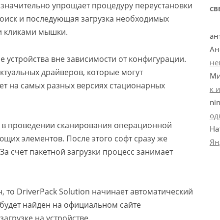
 значительно упрощает процедуру переустановки
СВ
поиск и последующая загрузка необходимых
и кликами мышки.
ан
Ан
ые устройства вне зависимости от конфигурации.
не
актуальных драйверов, которые могут
Ми
ет на самых разных версиях стационарных
к 
ni
од
 в проведении сканирования операционной
На
щих элементов. После этого софт сразу же
Ян
За счет пакетной загрузки процесс занимает
, то DriverPack Solution начинает автоматический
р будет найден на официальном сайте
загрузке на устройстве.