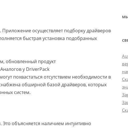
МЫ
м. Приложение осуществляет подборку драйверов
полняется быстрая установка подобранных
СВ
Au
ом, обновленный продукт
ве
Аналогов у DriverPack
на
 могут похвастаться отсутствием необходимости в
Ск
 снабжена обширной базой драйверов, которых
зн
онных систем.
За
За
Ск
и. Это объясняется наличием интуитивно