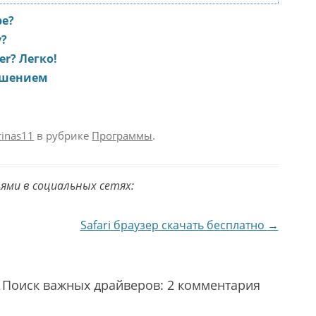
ре?
у?
er? Легко!
ошением
rinas11
в рубрике
Программы
.
ьями в социальных сетях:
Safari браузер скачать бесплатно
→
о. Поиск важных драйверов
: 2 комментария