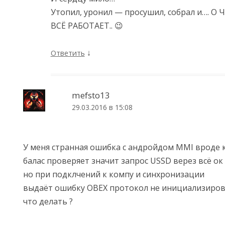
Утопил, уронил — просушил, собрал и…. О Ч
ВСЁ РАБОТАЕТ.. 😉
↓
Ответить
mefsto13
29.03.2016 в 15:08
У меня странная ошибка с андройдом MMI вроде к
балас проверяет значит запрос USSD верез всё ок
но при подклчений к компу и синхронизации
выдаёт ошибку OBEX протокол не инициализиро
что делать ?