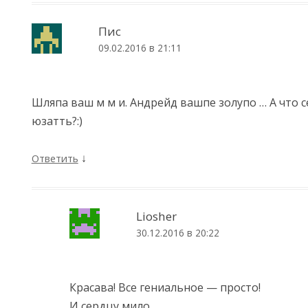
Пис
09.02.2016 в 21:11
Шляпа ваш м м и. Андрейд вашпе золупо … А что с
юзатть?:)
↓
Ответить
Liosher
30.12.2016 в 20:22
Красава! Все гениальное — просто!
И сердцу мило…