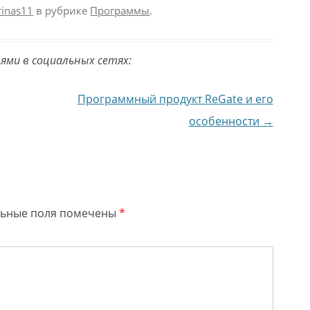
rinas11
в рубрике
Программы
.
ьями в социальных сетях:
Программный продукт ReGate и его
особенности
→
льные поля помечены
*