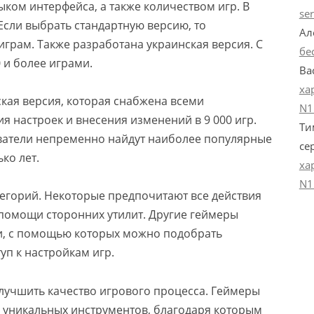
ком интерфейса, а также количеством игр. В
se
Если выбрать стандартную версию, то
Ал
 играм. Также разработана украинская версия. С
бе
 и более играми.
Ва
ха
ская версия, которая снабжена всеми
N1
 настроек и внесения изменений в 9 000 игр.
Ти
ватели непременно найдут наиболее популярные
се
ко лет.
ха
N1
тегорий. Некоторые предпочитают все действия
 помощи сторонних утилит. Другие геймеры
и, с помощью которых можно подобрать
уп к настройкам игр.
лучшить качество игрового процесса. Геймеры
 уникальных инструментов, благодаря которым