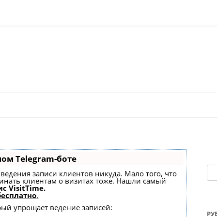
Перейти к содержимому
ном Telegram-боте
На
ез ведения записи клиентов никуда. Мало того, что
минать клиентам о визитах тоже. Нашли самый
с VisitTime.
бесплатно
.
орый упрощает ведение записей:
РУ