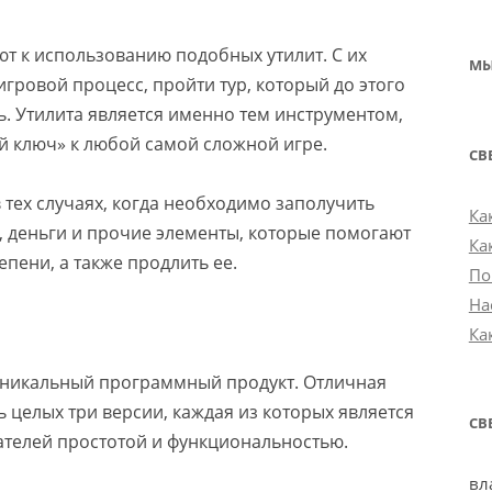
т к использованию подобных утилит. С их
МЫ
ровой процесс, пройти тур, который до этого
ь. Утилита является именно тем инструментом,
й ключ» к любой самой сложной игре.
СВ
 тех случаях, когда необходимо заполучить
Ка
 деньги и прочие элементы, которые помогают
Ка
епени, а также продлить ее.
По
На
Ка
 уникальный программный продукт. Отличная
ь целых три версии, каждая из которых является
СВ
ателей простотой и функциональностью.
вл