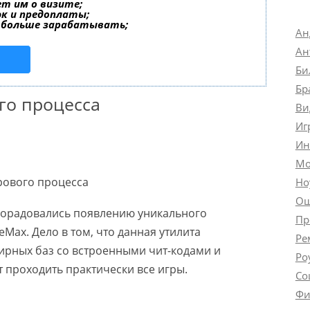
т им о визите;
эк и предоплаты;
 больше зарабатывать;
Ан
Ан
Би
Бр
го процесса
Ви
Иг
Ин
Мо
Но
Ош
порадовались появлению уникального
Пр
Max. Дело в том, что данная утилита
Ре
ирных баз со встроенными чит-кодами и
Ро
 проходить практически все игры.
Со
Фи