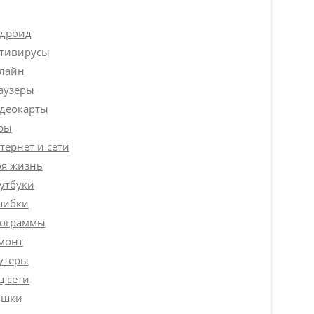
дроид
тивирусы
лайн
аузеры
деокарты
ры
тернет и сети
я жизнь
утбуки
ибки
ограммы
монт
утеры
ц сети
шки