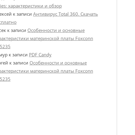
ries: характеристики и обзор
ексей
к записи
Антивирус Total 360. Скачать
сплатно
сек
к записи
Особенности и основные
рактеристики материнской платы Foxconn
5235
мур
к записи
PDF Candy
ргей
к записи
Особенности и основные
рактеристики материнской платы Foxconn
5235