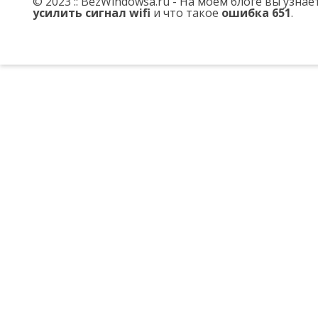
© 2023 :: BezWindowsa.ru - На моем блоге вы узна
усилить сигнал wifi
и что такое
ошибка 651
.