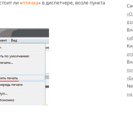
стоит ли «
птичка
» в диспетчере, возле пункта
Са
«О
вз
Вл
ка
Ки
иг
Вл
по
«Б
Ne
на