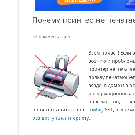
Почему принтер не печата
57 комментариев
Всем привет! Если в
возникли проблемы
принтер не печатае
пользу печатающег
везде: в доме и в о
информационных те
повсеместно, поско
прочитать статью про
ошибку 651
, а еще 
без доступа к интернету
.