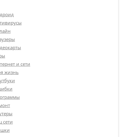
дроид
тивирусы
лайн
аузеры
деокарты
ры
тернет и сети
я жизнь
утбуки
ибки
ограммы
монт
утеры
ц сети
шки