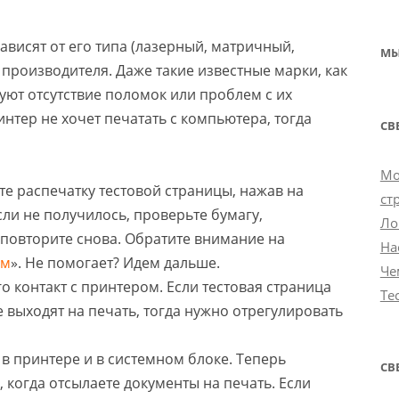
висят от его типа (лазерный, матричный,
МЫ
производителя. Даже такие известные марки, как
уют отсутствие поломок или проблем с их
нтер не хочет печатать с компьютера, тогда
СВ
Mo
те распечатку тестовой страницы, нажав на
ст
ли не получилось, проверьте бумагу,
Ло
 повторите снова. Обратите внимание на
На
ым
». Не помогает? Идем дальше.
Че
его контакт с принтером. Если тестовая страница
Те
е выходят на печать, тогда нужно отрегулировать
 в принтере и в системном блоке. Теперь
СВ
когда отсылаете документы на печать. Если