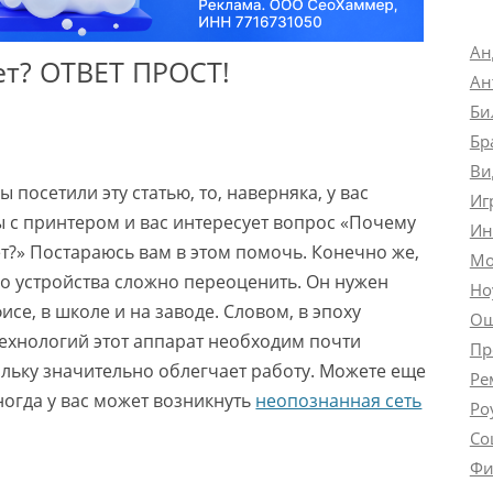
Ан
ет? ОТВЕТ ПРОСТ!
Ан
Би
Бр
Ви
ы посетили эту статью, то, наверняка, у вас
Иг
 с принтером и вас интересует вопрос «Почему
Ин
т?» Постараюсь вам в этом помочь. Конечно же,
Мо
о устройства сложно переоценить. Он нужен
Но
фисе, в школе и на заводе. Словом, в эпоху
Ош
хнологий этот аппарат необходим почти
Пр
льку значительно облегчает работу. Можете еще
Ре
иногда у вас может возникнуть
неопознанная сеть
Ро
Со
Фи