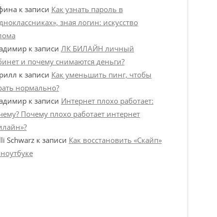
фина
к записи
Как узнать пароль в
дноклассниках», зная логин: искусство
лома
адимир
к записи
ЛК БИЛАЙН личный
бинет и почему снимаются деньги?
рилл
к записи
Как уменьшить пинг, чтобы
рать нормально?
адимир
к записи
Интернет плохо работает:
чему? Почему плохо работает интернет
илайн»?
lli Schwarz
к записи
Как восстановить «Скайп»
 ноутбуке