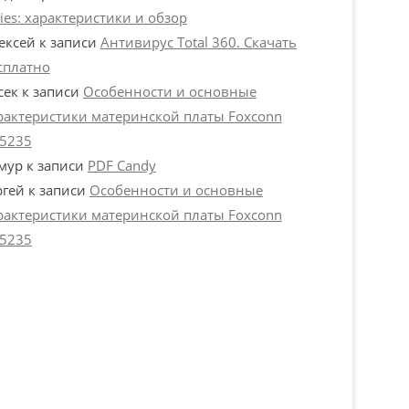
ries: характеристики и обзор
ексей
к записи
Антивирус Total 360. Скачать
сплатно
сек
к записи
Особенности и основные
рактеристики материнской платы Foxconn
5235
мур
к записи
PDF Candy
ргей
к записи
Особенности и основные
рактеристики материнской платы Foxconn
5235