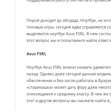
поддерживать работу без лагов и провиса
Порой доходит до абсурда. Ноутбук, на ко
топовые игры, сегодня едва справляется с
выделяется ноутбук Asus F5RL. В чем сост
этот вопрос мы и попытаемся найти ответ в
Asus F5RL
Ноутбук Asus F5RL можно назвать удивите
назад. Однако даже сегодня данная модел
обеспечение и без лагов работать в брауз
«старикашка» может дать фору даже неко
относящимся к среднему классу. В чем же 
этот и другие вопросы вы сможете найти в