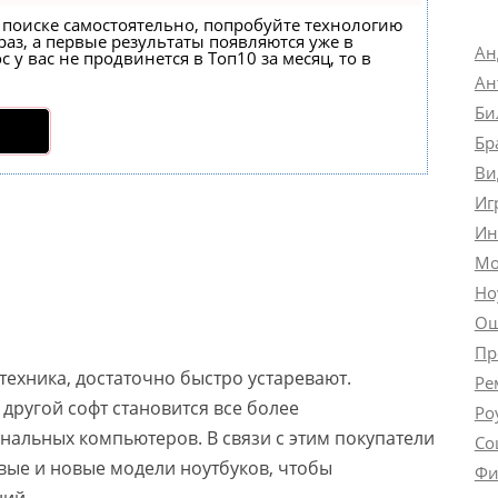
в поиске самостоятельно, попробуйте технологию
раз, а первые результаты появляются уже в
Ан
 у вас не продвинется в Топ10 за месяц, то в
Ан
Би
Бр
Ви
Иг
Ин
Мо
Но
Ош
Пр
 техника, достаточно быстро устаревают.
Ре
ругой софт становится все более
Ро
нальных компьютеров. В связи с этим покупатели
Со
вые и новые модели ноутбуков, чтобы
Фи