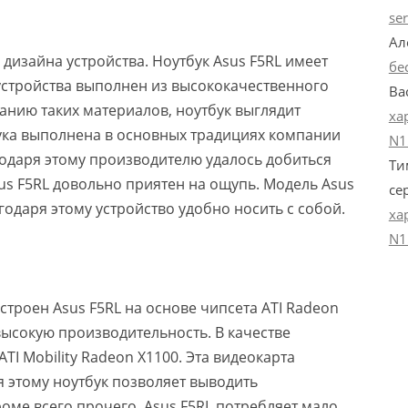
se
Ал
 дизайна устройства. Ноутбук Asus F5RL имеет
бе
устройства выполнен из высококачественного
Ва
нию таких материалов, ноутбук выглядит
ха
ука выполнена в основных традициях компании
N1
агодаря этому производителю удалось добиться
Ти
s F5RL довольно приятен на ощупь. Модель Asus
се
годаря этому устройство удобно носить с собой.
ха
N1
и
строен Asus F5RL на основе чипсета ATI Radeon
 высокую производительность. В качестве
ATI Mobility Radeon X1100. Эта видеокарта
 этому ноутбук позволяет выводить
оме всего прочего, Asus F5RL потребляет мало