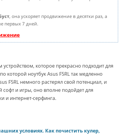
Буст
, она ускоряет продвижение в десятки раз, а
е первых 7 дней.
вижение
м устройством, которое прекрасно подходит для
по которой ноутбук Asus F5RL так медленно
Asus F5RL немного растерял свой потенциал, и
й софт и игры, оно вполне подойдет для
и и интернет-серфинга.
машних условиях. Как почистить кулер,