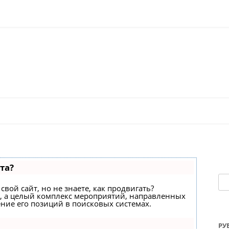
Перейти к содержимому
та?
На
свой сайт, но не знаете, как продвигать?
с, а целый комплекс мероприятий, направленных
ние его позиций в поисковых системах.
РУ