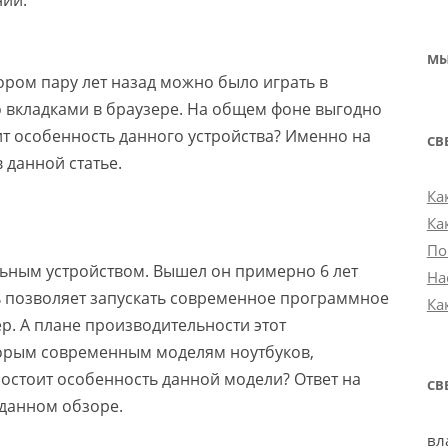
ний.
МЫ
тором пару лет назад можно было играть в
о вкладками в браузере. На общем фоне выгодно
оит особенность данного устройства? Именно на
СВ
 данной статье.
Ка
Ка
По
льным устройством. Вышел он примерно 6 лет
На
ь позволяет запускать современное программное
Ка
ер. А плане производительности этот
торым современным моделям ноутбуков,
состоит особенность данной модели? Ответ на
СВ
 данном обзоре.
вл