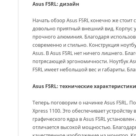
Asus F5RL: дизайн
Начать обзор Asus F5RL конечно же стоит с
довольно приятный внешний вид. Корпус 
прочного алюминия. Благодаря использова
современно и стильно. Конструкция ноутб
Asus. В Asus F5RL нет ничего лишнего. Бл
потрясающей эргономичности. Ноутбук Asu
F5RL имеет небольшой вес и габариты. Бла
Asus F5RL: технические характеристик
Теперь поговорим о начинке Asus F5RL. По
Xpress 1100. Это обеспечивает устройству
графического ядра в Asus F5RL установлен 
отличается высокой мощностью. Благодаря
качественное изображение на монитор. Кр