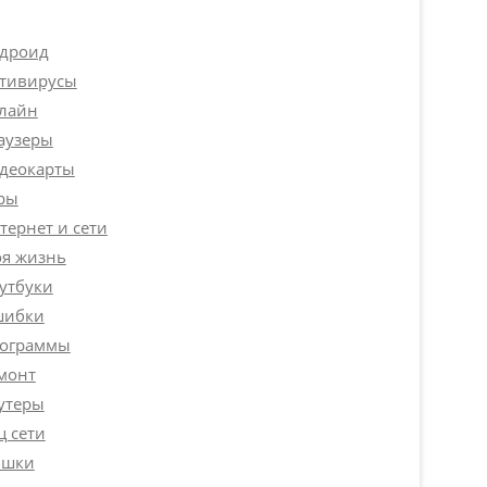
дроид
тивирусы
лайн
аузеры
деокарты
ры
тернет и сети
я жизнь
утбуки
ибки
ограммы
монт
утеры
ц сети
шки