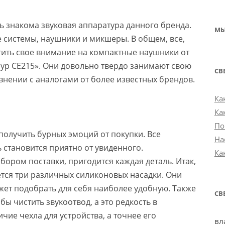
 знакома звуковая аппаратура данного бренда.
МЫ
 системы, наушники и микшеры. В общем, все,
атить свое внимание на компактные наушники от
ур СЕ215». Они довольно твердо занимают свою
СВ
внении с аналогами от более известных брендов.
Ка
Ка
По
 получить бурных эмоций от покупки. Все
На
ь становится приятно от увиденного.
Ка
ором поставки, пригодится каждая деталь. Итак,
тся три различных силиконовых насадки. Они
жет подобрать для себя наиболее удобную. Также
СВ
бы чистить звукоотвод, а это редкость в
чие чехла для устройства, а точнее его
вл