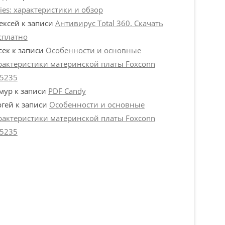
ries: характеристики и обзор
ексей
к записи
Антивирус Total 360. Скачать
сплатно
сек
к записи
Особенности и основные
рактеристики материнской платы Foxconn
5235
мур
к записи
PDF Candy
ргей
к записи
Особенности и основные
рактеристики материнской платы Foxconn
5235