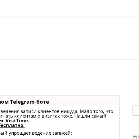
Перейти к содержимому
ном Telegram-боте
На
ез ведения записи клиентов никуда. Мало того, что
минать клиентам о визитах тоже. Нашли самый
с VisitTime.
бесплатно
.
орый упрощает ведение записей:
РУ