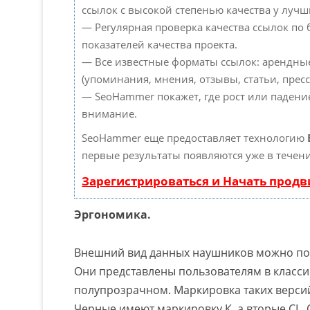
ссылок с высокой степенью качества у лучш
— Регулярная проверка качества ссылок по
показателей качества проекта.
— Все известные форматы ссылок: арендны
(упоминания, мнения, отзывы, статьи, пресс
— SeoHammer покажет, где рост или падение
внимание.
SeoHammer еще предоставляет технологию
первые результаты появляются уже в течени
Зарегистрироваться и Начать прод
Эргономика.
Внешний вид данных наушников можно под
Они представлены пользователям в класс
полупрозрачном. Маркировка таких версий
Черные имеют маркировку К, а вторые CL.