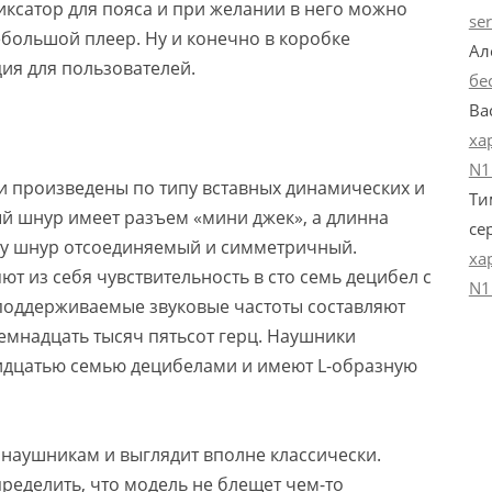
ксатор для пояса и при желании в него можно
se
ебольшой плеер. Ну и конечно в коробке
Ал
ия для пользователей.
бе
Ва
ха
N1
и произведены по типу вставных динамических и
Ти
ый шнур имеет разъем «мини джек», а длинна
се
типу шнур отсоединяемый и симметричный.
ха
т из себя чувствительность в сто семь децибел с
N1
 поддерживаемые звуковые частоты составляют
емнадцать тысяч пятьсот герц. Наушники
дцатью семью децибелами и имеют L-образную
 наушникам и выглядит вполне классически.
ределить, что модель не блещет чем-то