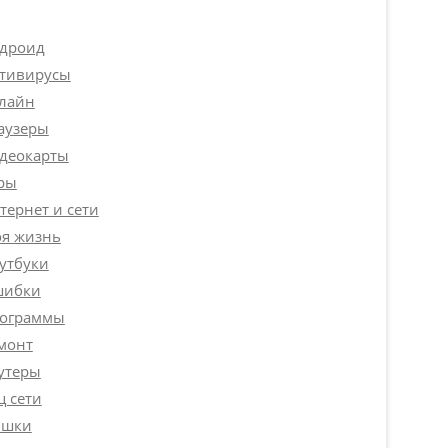
дроид
тивирусы
лайн
аузеры
деокарты
ры
тернет и сети
я жизнь
утбуки
ибки
ограммы
монт
утеры
ц сети
шки