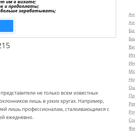
т им о визите;
эк и предоплаты;
 больше зарабатывать;
Ан
Ан
Би
Бр
215
Ви
Иг
Ин
Мо
Но
Ош
 представители не только всем известных
Пр
оклонников лишь в узких кругах. Например,
Ре
цией лишь профессионалам, сталкивающимся с
Ро
ей ежедневно.
Со
Фи