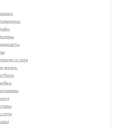
дроид
тивирусы
лайн
аузеры
деокарты
ры
тернет и сети
я жизнь
утбуки
ибки
ограммы
монт
утеры
ц сети
шки