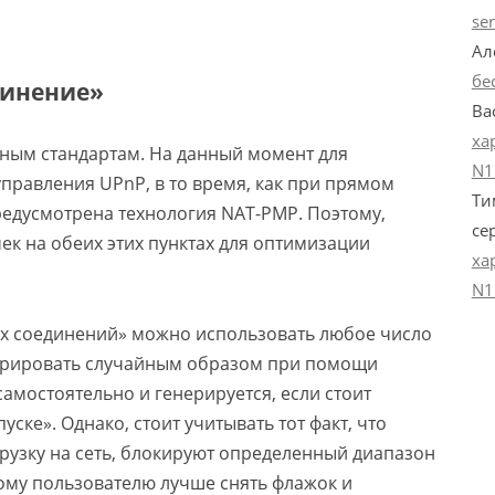
se
Ал
бе
динение»
Ва
ха
иным стандартам. На данный момент для
N1
правления UPnP, в то время, как при прямом
Ти
едусмотрена технология NAT-PMP. Поэтому,
се
ек на обеих этих пунктах для оптимизации
ха
N1
их соединений» можно использовать любое число
енерировать случайным образом при помощи
самостоятельно и генерируется, если стоит
уске». Однако, стоит учитывать тот факт, что
рузку на сеть, блокируют определенный диапазон
этому пользователю лучше снять флажок и