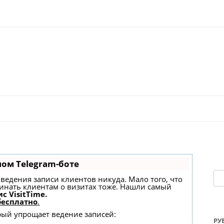
Перейти к содержимому
ном Telegram-боте
На
ез ведения записи клиентов никуда. Мало того, что
минать клиентам о визитах тоже. Нашли самый
с VisitTime.
бесплатно
.
орый упрощает ведение записей:
РУ