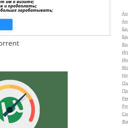
т им о визите;
эк и предоплаты;
 больше зарабатывать;
Ан
Ан
Би
Бр
rrent
Ви
Иг
Ин
Мо
Но
Ош
Пр
Ре
Ро
Со
Фи