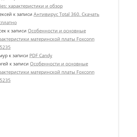
ries: характеристики и обзор
ексей
к записи
Антивирус Total 360. Скачать
сплатно
сек
к записи
Особенности и основные
рактеристики материнской платы Foxconn
5235
мур
к записи
PDF Candy
ргей
к записи
Особенности и основные
рактеристики материнской платы Foxconn
5235