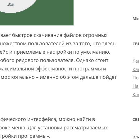
МЫ
ивает быстрое скачивания файлов огромных
ожеством пользователей из-за того, что здесь
СВ
ейс и приемлемые настройки по умолчанию,
любого рядового пользователя. Однако стоит
Ка
я максимальной эффективности программы и
Ка
амостоятельно – именно об этом дальше пойдет
По
На
Ка
афического интерфейса, можно найти в
СВ
роке меню. Для установки рассматриваемых
стройки программы».
вл