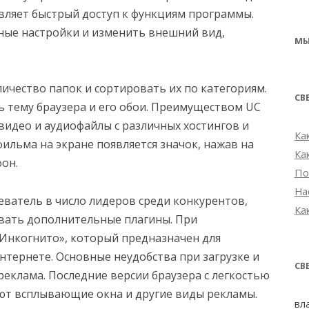
вляет быстрый доступ к функциям программы.
ные настройки и изменить внешний вид,
МЫ
ичество папок и сортировать их по категориям.
СВ
ь тему браузера и его обои. Преимуществом UC
видео и аудиофайлы с различных хостингов и
Ка
фильма на экране появляется значок, нажав на
Ка
фон.
По
На
еватель в число лидеров среди конкурентов,
Ка
вать дополнительные плагины. При
Инкогнито», который предназначен для
нтернете. Основные неудобства при загрузке и
СВ
еклама. Последние версии браузера с легкостью
ают всплывающие окна и другие виды рекламы.
вл