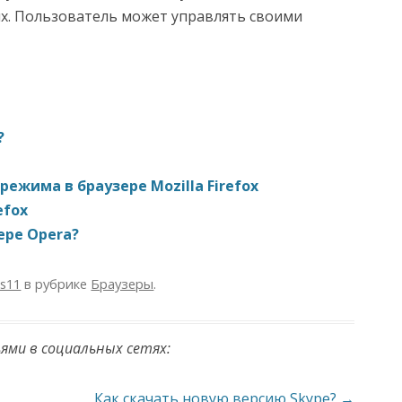
ях. Пользователь может управлять своими
?
ежима в браузере Mozilla Firefox
efox
ере Opera?
as11
в рубрике
Браузеры
.
ьями в социальных сетях:
Как скачать новую версию Skype?
→