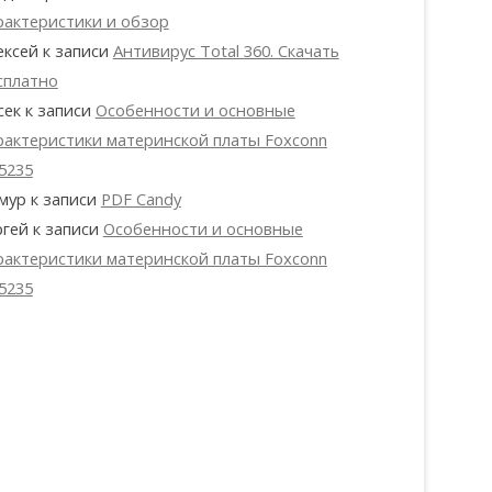
рактеристики и обзор
ексей
к записи
Антивирус Total 360. Скачать
сплатно
сек
к записи
Особенности и основные
рактеристики материнской платы Foxconn
5235
мур
к записи
PDF Candy
ргей
к записи
Особенности и основные
рактеристики материнской платы Foxconn
5235