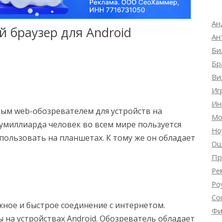
Ан
й браузер для Android
Ан
Би
Бр
Ви
Иг
Ин
рым web-обозревателем для устройств на
Мо
умиллиарда человек во всем мире пользуется
Но
спользовать на планшетах. К тому же он обладает
Ош
Пр
Ре
Ро
Со
жное и быстрое соединение с интернетом.
Фи
ы на устройствах Android. Обозреватель обладает