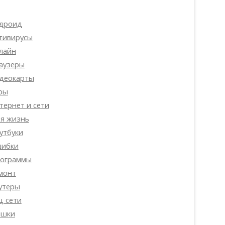
дроид
тивирусы
лайн
аузеры
деокарты
ры
тернет и сети
я жизнь
утбуки
ибки
ограммы
монт
утеры
ц сети
шки