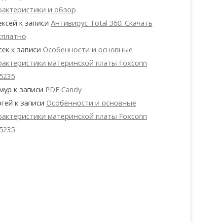
рактеристики и обзор
ексей
к записи
Антивирус Total 360. Скачать
сплатно
сек
к записи
Особенности и основные
рактеристики материнской платы Foxconn
5235
мур
к записи
PDF Candy
ргей
к записи
Особенности и основные
рактеристики материнской платы Foxconn
5235