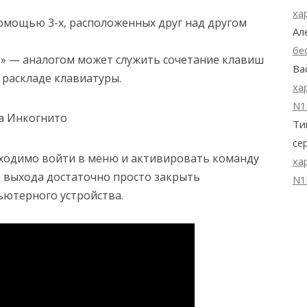
ха
омощью 3-х, расположенных друг над другом
Ал
бе
» — аналогом может служить сочетание клавиш
Ва
м раскладе клавиатуры.
ха
N1
Ти
се
бходимо войти в меню и активировать команду
ха
я выхода достаточно просто закрыть
N1
ьютерного устройства.