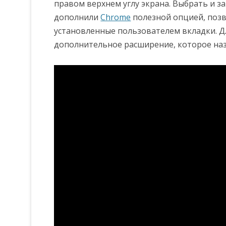
правом верхнем углу экрана. Выбрать и 
дополнили
Chrome
полезной опцией, поз
установленные пользователем вкладки. Д
дополнительное расширение, которое назыв