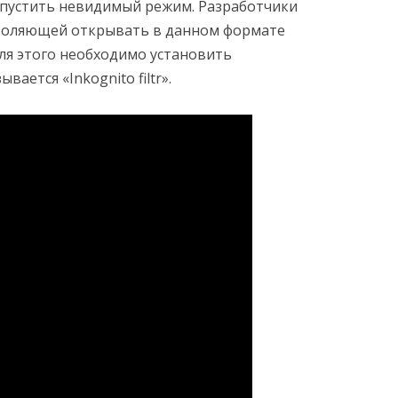
запустить невидимый режим. Разработчики
воляющей открывать в данном формате
ля этого необходимо установить
ается «Inkognito filtr».