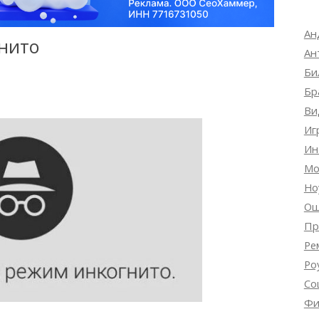
Ан
нито
Ан
Би
Бр
Ви
Иг
Ин
Мо
Но
Ош
Пр
Ре
Ро
Со
Фи