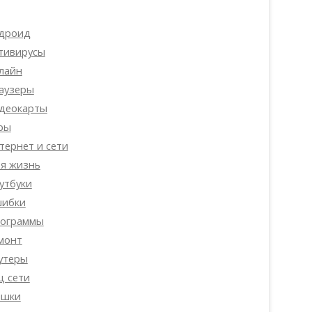
дроид
тивирусы
лайн
аузеры
деокарты
ры
тернет и сети
я жизнь
утбуки
ибки
ограммы
монт
утеры
ц сети
шки