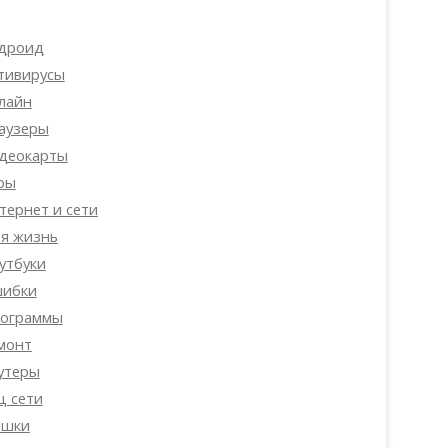
дроид
тивирусы
лайн
аузеры
деокарты
ры
тернет и сети
я жизнь
утбуки
ибки
ограммы
монт
утеры
ц сети
шки