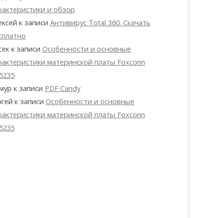
рактеристики и обзор
ексей
к записи
Антивирус Total 360. Скачать
сплатно
сек
к записи
Особенности и основные
рактеристики материнской платы Foxconn
5235
мур
к записи
PDF Candy
ргей
к записи
Особенности и основные
рактеристики материнской платы Foxconn
5235