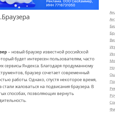
Ан
.Браузера
Ан
Би
Бр
Ви
Иг
зер
– новый браузер известной российской
Ин
торый будет интересен пользователям, часто
Мо
х сервисы Яндекса. Благодаря продуманному
Но
трументов, браузер сочетает современный
Ош
стью работы. Однако, спустя некоторое время,
Пр
 стали жаловаться на подвисания браузера. В
Ре
стых способах, позволяющих вернуть
Ро
дительность.
Со
Фи