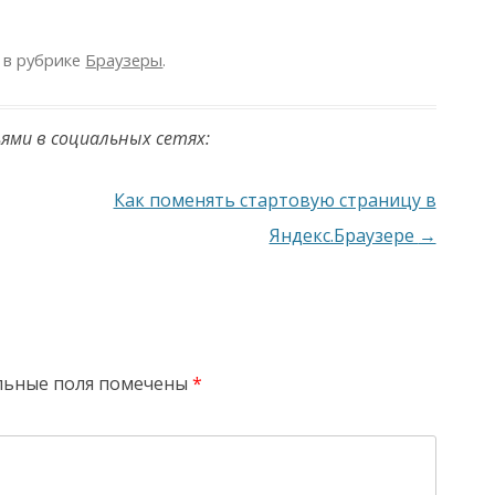
в рубрике
Браузеры
.
ьями в социальных сетях:
Как поменять стартовую страницу в
Яндекс.Браузере
→
льные поля помечены
*