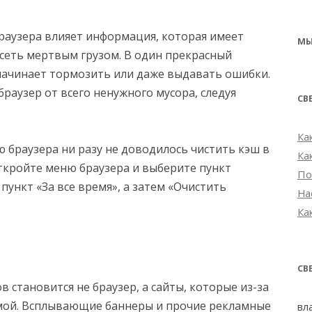
Браузера влияет информация, которая имеет
МЫ
исеть мертвым грузом. В один прекрасный
 начинает тормозить или даже выдавать ошибки.
раузер от всего ненужного мусора, следуя
СВ
Ка
ю браузера ни разу не доводилось чистить кэш в
Ка
 Откройте меню браузера и выберите пункт
По
пункт «За все время», а затем «Очистить
На
Ка
СВ
 становится не браузер, а сайты, которые из-за
мой. Всплывающие баннеры и прочие рекламные
вл