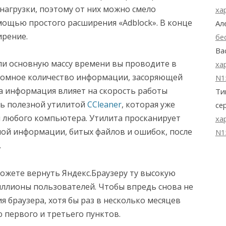
нагрузки, поэтому от них можно смело
ха
омощью простого расширения «Adblock». В конце
Ал
ирение.
бе
Ва
ли основную массу времени вы проводите в
ха
громное количество информации, засоряющей
N1
эта информация влияет на скорость работы
Ти
нь полезной утилитой
CCleaner
, которая уже
се
я любого компьютера. Утилита просканирует
ха
ной информации, битых файлов и ошибок, после
N1
.
ожете вернуть Яндекс.Браузеру ту высокую
иллионы пользователей. Чтобы впредь снова не
 браузера, хотя бы раз в несколько месяцев
первого и третьего пунктов.