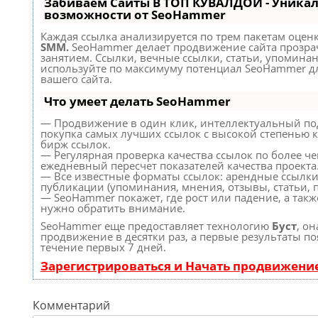
Забиваем Сайты В ТОП КУВАЛДОЙ - Уника
возможности от SeoHammer
Каждая ссылка анализируется по трем пакетам оцен
SMM.
SeoHammer делает продвижение сайта прозр
занятием. Ссылки, вечные ссылки, статьи, упоминан
используйте по максимуму потенциал SeoHammer д
вашего сайта.
Что умеет делать SeoHammer
— Продвижение в один клик, интеллектуальный по
покупка самых лучших ссылок с высокой степенью к
бирж ссылок.
— Регулярная проверка качества ссылок по более че
ежедневный пересчет показателей качества проекта
— Все известные форматы ссылок: арендные ссылки
публикации (упоминания, мнения, отзывы, статьи, п
— SeoHammer покажет, где рост или падение, а такж
нужно обратить внимание.
SeoHammer еще предоставляет технологию
Буст
, он
продвижение в десятки раз, а первые результаты по
течение первых 7 дней.
Зарегистрироваться и Начать продвижени
Комментарий