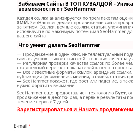
Забиваем Сайты В ТОП КУВАЛДОЙ - Уник
возможности от SeoHammer
Каждая ссылка анализируется по трем пакетам оценк
SMM.
SeoHammer делает продвижение сайта прозра
занятием. Ссылки, вечные ссылки, статьи, упоминания
используйте по максимуму потенциал SeoHammer д
вашего сайта.
Что умеет делать SeoHammer
— Продвижение в один клик, интеллектуальный подб
самых лучших ссылок с высокой степенью качества у
— Регулярная проверка качества ссылок по более че
ежедневный пересчет показателей качества проекта
— Все известные форматы ссылок: арендные ссылки,
публикации (упоминания, мнения, отзывы, статьи, пр
— SeoHammer покажет, где рост или падение, а такж
нужно обратить внимание.
SeoHammer еще предоставляет технологию
Буст
, о
продвижение в десятки раз, а первые результаты по
течение первых 7 дней.
Зарегистрироваться и Начать продвижен
E-mail
*