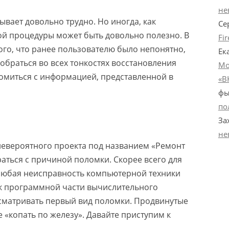
не
вает довольно трудно. Но иногда, как
Се
ой процедуры может быть довольно полезно. В
Fi
ого, что ранее пользователю было непонятно,
Ек
зобраться во всех тонкостях восстановления
Мо
омиться с информацией, представленной в
«В
фы
по
За
не
невероятного проекта под названием «Ремонт
аться с причиной поломки. Скорее всего для
о любая неисправность компьютерной техники
 к программной части вычислительного
ссматривать первый вид поломки. Продвинутые
 «копать по железу». Давайте приступим к