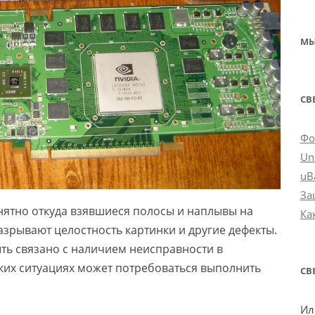
МЫ
СВ
Фо
Un
uB
За
ятно откуда взявшиеся полосы и наплывы на
Ка
азрывают целостность картинки и другие дефекты.
ть связано с наличием неисправности в
ких ситуациях может потребоваться выполнить
СВ
Ил