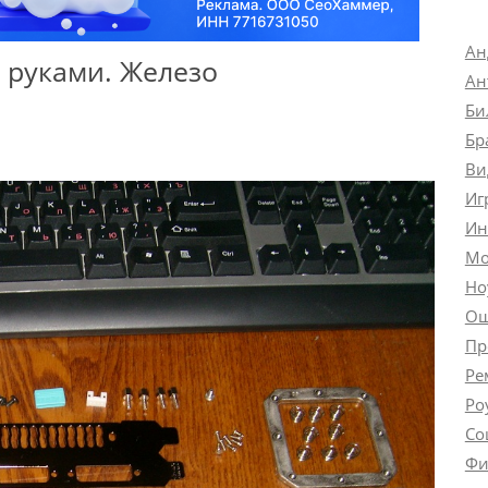
Ан
 руками. Железо
Ан
Би
Бр
Ви
Иг
Ин
Мо
Но
Ош
Пр
Ре
Ро
Со
Фи