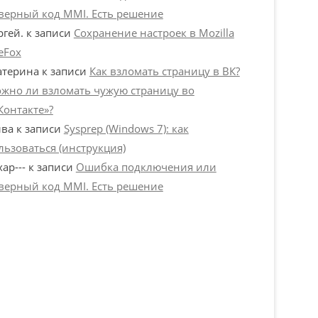
верный код MMI. Есть решение
ргей.
к записи
Сохранение настроек в Mozilla
reFox
атерина
к записи
Как взломать страницу в ВК?
жно ли взломать чужую страницу во
Контакте»?
ва
к записи
Sysprep (Windows 7): как
льзоваться (инструкция)
хар---
к записи
Ошибка подключения или
верный код MMI. Есть решение