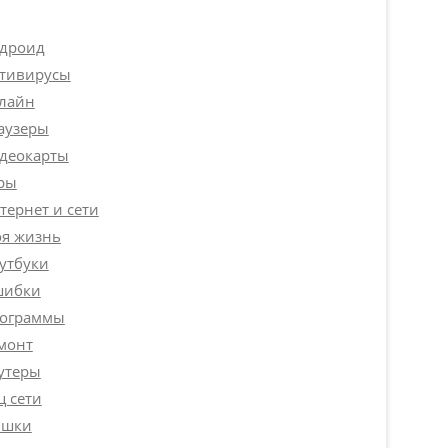
дроид
тивирусы
лайн
аузеры
деокарты
ры
тернет и сети
я жизнь
утбуки
ибки
ограммы
монт
утеры
ц сети
шки