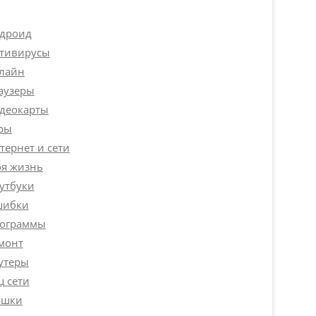
дроид
тивирусы
лайн
аузеры
деокарты
ры
тернет и сети
я жизнь
утбуки
ибки
ограммы
монт
утеры
ц сети
шки