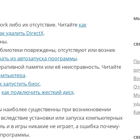
МЫ
rk либо их отсутствие. Читайте
как
ак удалить DirectX
.
ны.
СВ
лиотеки повреждены, отсутствуют или возник
рать из автозапуска программы
.
Пр
ративной памяти или её неисправность. Читайте
ро
компьютера
.
Во
к запустить биос
.
От
е
как подключить жесткий диск
.
Mi
уд
ны наиболее существенны при возникновении
Ка
 вследствие установки или запуска компьютерных
ель и в игры никакие не играет, а ошибка почему-
о программы.
СВ