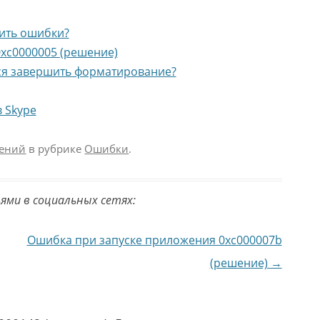
вить ошибки?
xc0000005 (решение)
тся завершить форматирование?
в Skype
гений
в рубрике
Ошибки
.
ьями в социальных сетях:
Ошибка при запуске приложения 0xc000007b
(решение)
→