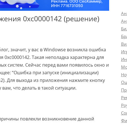
Ан
жения 0xc0000142 (решение)
Ан
Би
Бр
Ви
блог, значит, у вас в Windowsе возникла ошибка
Иг
я 0xc0000142. Такая неполадка характерна для
Ин
х систем. Сейчас перед вами появилось окно и
Мо
ющее: “Ошибка при запуске (инициализации)
Но
2). Для выхода из приложения нажмите кнопку
Ош
 вам, что делать в такой ситуации.
Пр
Ре
Ро
Со
е причины повлекли возникновение данной
Фи