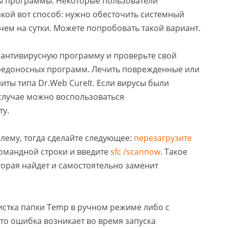
ы программы. Некоторые пользователи
акой вот способ: нужно обесточить системный
 чем на сутки. Можете попробовать такой вариант.
е антивирусную программу и проверьте свой
вредоносных программ. Лечить поврежденные или
ты типа Dr.Web CureIt. Если вирусы были
 случае можно воспользоваться
ту.
лему, тогда сделайте следующее:
перезагрузите
омандной строки и введите
sfc /scannow
. Такое
торая найдет и самостоятельно заменит
стка папки Temp в ручном режиме либо с
что ошибка возникает во время запуска