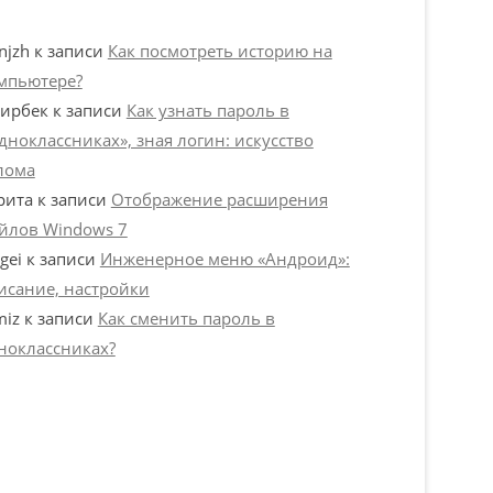
njzh
к записи
Как посмотреть историю на
мпьютере?
ирбек
к записи
Как узнать пароль в
дноклассниках», зная логин: искусство
лома
рита
к записи
Отображение расширения
йлов Windows 7
gei
к записи
Инженерное меню «Андроид»:
исание, настройки
miz
к записи
Как сменить пароль в
ноклассниках?