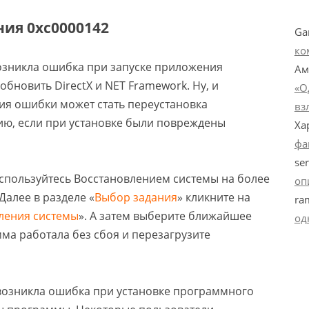
ия 0xc0000142
Ga
ко
возникла ошибка при запуске приложения
Ам
обновить DirectX и NET Framework. Ну, и
«О
ния ошибки может стать переустановка
вз
ию, если при установке были повреждены
Ха
фа
ser
оспользуйтесь Восстановлением системы на более
оп
 Далее в разделе «
Выбор задания
» кликните на
ra
ления системы
». А затем выберите ближайшее
од
ма работала без сбоя и перезагрузите
 возникла ошибка при установке программного