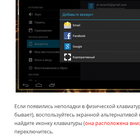
Если появились неполадки в физической клавиатур
бывает), воспользуйтесь экранной альтернативой 
найдите иконку клавиатуры (
она расположена вниз
переключитесь.