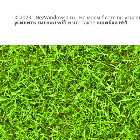
© 2023 :: BezWindowsa.ru - На моем блоге вы узнае
усилить сигнал wifi
и что такое
ошибка 651
.