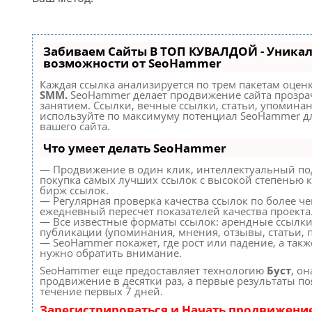
Забиваем Сайты В ТОП КУВАЛДОЙ - Уника
возможности от SeoHammer
Каждая ссылка анализируется по трем пакетам оцен
SMM.
SeoHammer делает продвижение сайта прозр
занятием. Ссылки, вечные ссылки, статьи, упоминан
используйте по максимуму потенциал SeoHammer д
вашего сайта.
Что умеет делать SeoHammer
— Продвижение в один клик, интеллектуальный по
покупка самых лучших ссылок с высокой степенью к
бирж ссылок.
— Регулярная проверка качества ссылок по более че
ежедневный пересчет показателей качества проекта
— Все известные форматы ссылок: арендные ссылки
публикации (упоминания, мнения, отзывы, статьи, п
— SeoHammer покажет, где рост или падение, а такж
нужно обратить внимание.
SeoHammer еще предоставляет технологию
Буст
, он
продвижение в десятки раз, а первые результаты по
течение первых 7 дней.
Зарегистрироваться и Начать продвижени