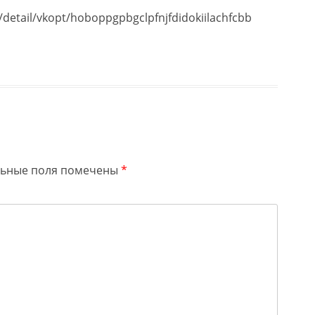
detail/vkopt/hoboppgpbgclpfnjfdidokiilachfcbb
льные поля помечены
*