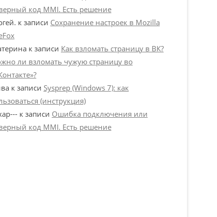
верный код MMI. Есть решение
ргей.
к записи
Сохранение настроек в Mozilla
reFox
атерина
к записи
Как взломать страницу в ВК?
жно ли взломать чужую страницу во
Контакте»?
ва
к записи
Sysprep (Windows 7): как
льзоваться (инструкция)
хар---
к записи
Ошибка подключения или
верный код MMI. Есть решение