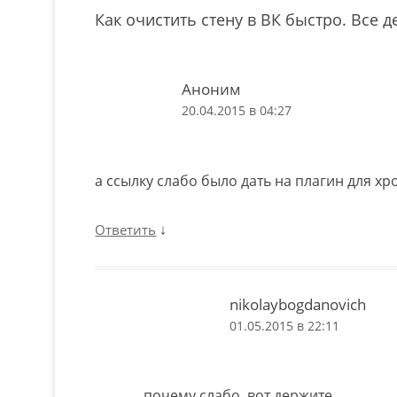
Как очистить стену в ВК быстро. Все д
Аноним
20.04.2015 в 04:27
а ссылку слабо было дать на плагин для хр
↓
Ответить
nikolaybogdanovich
01.05.2015 в 22:11
почему слабо, вот держите