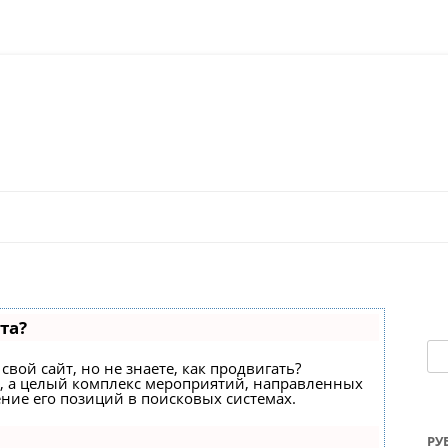
Перейти к содержимому
та?
На
свой сайт, но не знаете, как продвигать?
с, а целый комплекс мероприятий, направленных
ние его позиций в поисковых системах.
РУ