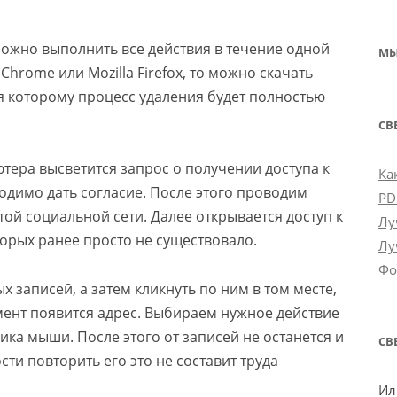
можно выполнить все действия в течение одной
МЫ
Chrome или Mozilla Firefox, то можно скачать
я которому процесс удаления будет полностью
СВ
тера высветится запрос о получении доступа к
Ка
одимо дать согласие. После этого проводим
PD
ой социальной сети. Далее открывается доступ к
Лу
орых ранее просто не существовало.
Лу
Фо
 записей, а затем кликнуть по ним в том месте,
омент появится адрес. Выбираем нужное действие
ика мыши. После этого от записей не останется и
СВ
ти повторить его это не составит труда
Ил