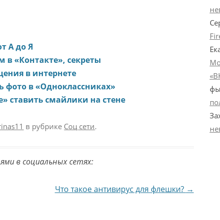
не
Се
Fi
т А до Я
Ек
м в «Контакте», секреты
Мо
щения в интернете
«В
ть фото в «Одноклассниках»
фы
е» ставить смайлики на стене
по
За
rinas11
в рубрике
Соц сети
.
не
ьями в социальных сетях:
Что такое антивирус для флешки?
→