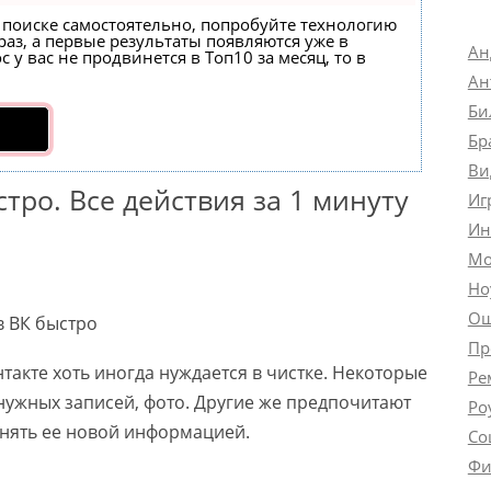
в поиске самостоятельно, попробуйте технологию
раз, а первые результаты появляются уже в
Ан
 у вас не продвинется в Топ10 за месяц, то в
Ан
Би
Бр
Ви
стро. Все действия за 1 минуту
Иг
Ин
Мо
Но
Ош
Пр
акте хоть иногда нуждается в чистке. Некоторые
Ре
нужных записей, фото. Другие же предпочитают
Ро
олнять ее новой информацией.
Со
Фи