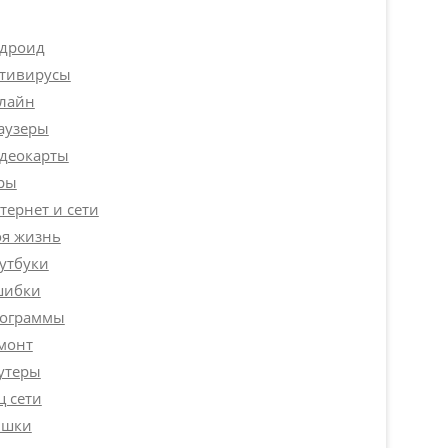
дроид
тивирусы
лайн
аузеры
деокарты
ры
тернет и сети
я жизнь
утбуки
ибки
ограммы
монт
утеры
ц сети
шки