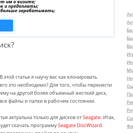
т им о визите;
эк и предоплаты;
 больше зарабатывать;
Ан
Ан
Би
Бр
иск?
Ви
Иг
Ин
Мо
В этой статье я научу вас как клонировать
Но
чего это необходимо? Для того, чтобы перенести
Ош
ему на другой более объемный жесткий диск,
Пр
все файлы и папки в рабочем состоянии.
Ре
Ро
атья актуальна только для дисков от
Seagate
. Итак,
Со
будет скачать программу
Seagate DiscWizard
.
Фи