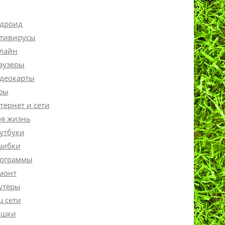
дроид
тивирусы
лайн
аузеры
деокарты
ры
тернет и сети
я жизнь
утбуки
ибки
ограммы
монт
утеры
ц сети
шки