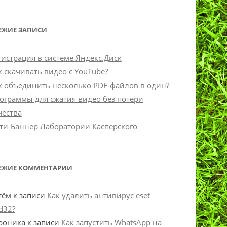
ЕЖИЕ ЗАПИСИ
гистрация в системе Яндекс.Диск
к скачивать видео с YouTube?
к объединить несколько PDF-файлов в один?
ограммы для сжатия видео без потери
чества
ти-Баннер Лаборатории Касперского
ЕЖИЕ КОММЕНТАРИИ
тём
к записи
Как удалить антивирус eset
d32?
роника
к записи
Как запустить WhatsApp на