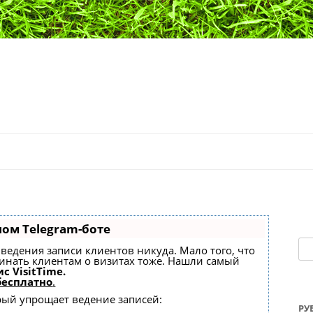
Перейти к содержимому
ном Telegram-боте
На
ез ведения записи клиентов никуда. Мало того, что
минать клиентам о визитах тоже. Нашли самый
с VisitTime.
бесплатно
.
орый упрощает ведение записей:
РУ