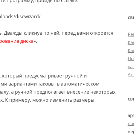
те программу, пройдя по ссылке:
loads/discwizard/
СВ
. Дважды кликнув по ней, перед вами откроется
Ре
рование диска
».
Ка
Ка
Пр
ка
Ан
, который предусматривает ручной и
ими вариантами таковы: в автоматическом
алу, а ручной предполагает внесение некоторых
СВ
х. К примеру, можно изменить размеры
ар
no
ве