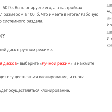
ко
50 Гб. Вы клонируете его, а в настройках
Аб
л размером в 100Гб. Что имеете в итоге? Рабочую
ин
 системного раздела.
Иг
ко
к?
Иг
ко
кий диск в ручном режиме.
я дисков
» выберите «
Ручной режим
» и нажмите
удет осуществляться клонирование, и снова
удет осуществляться клонирование.