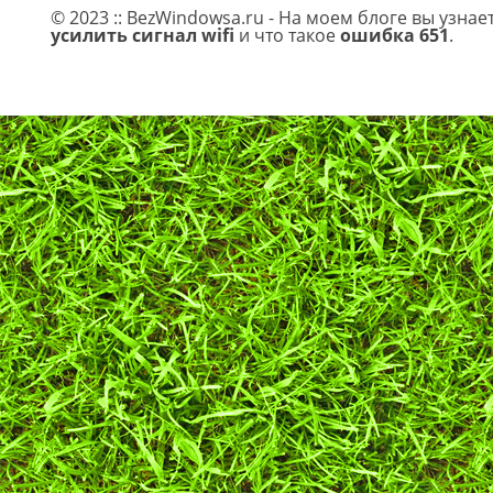
© 2023 :: BezWindowsa.ru - На моем блоге вы узнае
усилить сигнал wifi
и что такое
ошибка 651
.