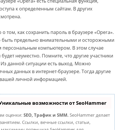
раузере «Opera» есть специальная функция,
оступа к определенным сайтам. В других
смотрена.
 о том, как сохранить пароль в браузере «Opera».
 быть предельно внимательными и осторожными
им персональным компьютером. В этом случае
будет неуместно. Помните, что другие участники
 Из данной ситуации есть выход. Можно
чных данных в интернет-браузере. Тогда другие
я вашей личной информацией.
 Уникальные возможности от SeoHammer
там оценки:
SEO, Трафик и SMM.
SeoHammer делает
анятием. Ссылки, вечные ссылки, статьи,
по максимуму потенциал SeoHammer для