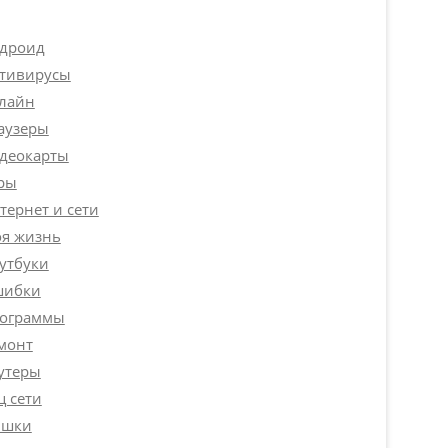
дроид
тивирусы
лайн
аузеры
деокарты
ры
тернет и сети
я жизнь
утбуки
ибки
ограммы
монт
утеры
ц сети
шки