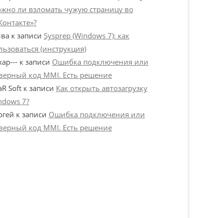
жно ли взломать чужую страницу во
Контакте»?
ва
к записи
Sysprep (Windows 7): как
льзоваться (инструкция)
хар---
к записи
Ошибка подключения или
верный код MMI. Есть решение
aR Soft
к записи
Как открыть автозагрузку
ndows 7?
ргей
к записи
Ошибка подключения или
верный код MMI. Есть решение