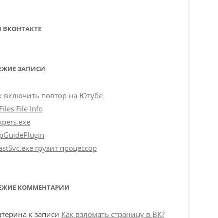
 ВКОНТАКТЕ
ЕЖИЕ ЗАПИСИ
к включить повтор на Ютубе
iles File Info
xpers.exe
pGuidePlugin
astSvc.exe грузит процессор
ЕЖИЕ КОММЕНТАРИИ
атерина
к записи
Как взломать страницу в ВК?