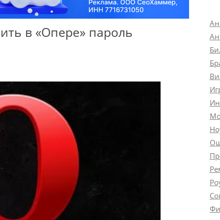
Ан
нить в «Опере» пароль
Ан
Би
Бр
Ви
Иг
Ин
Мо
Но
Ош
Пр
Ре
Ро
Со
Фи