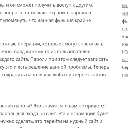
, и он сможет получить доступ к другим.
Мо
 вопроса о том, как сохранить пароли в
«В
ит упомянуть, что данная функция крайне
фы
по
За
ложные операции, которые смогут спасти ваш
не
ечно, вряд ли кому-то из пользователей
I.C
ждого сайта. Пароли при этом следует записать
wi
ьку это и есть решение данной проблемы. Теперь
Се
 сохранить пароли для любых интернет-сайтов.
не
ения пароля? Это значит, что вам не придется
ароль для входа на сайт. Эта информация будет
 нужно сделать, это перейти на нужный сайт и